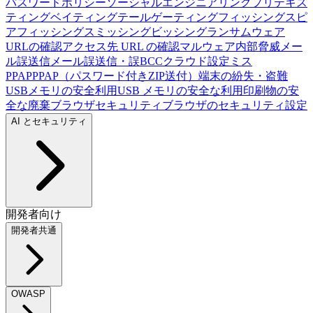
パスワードポリシー
ソーシャルエンジニアリング
プリテキス
ティング
ベイティング
テールゲーティング
フィッシング
スピ
アフィッシング
スミッシング
ビッシング
ランサムウェア
URLの確認
アクセス先 URL の確認
マルウェア
内部脅威
メー
ル誤送信
メール誤送信・誤BCC
クラウド設定ミス
PPAP
PPAP（パスワード付きZIP送付）
端末の紛失・盗難
USBメモリの安全利用
USB メモリの安全な利用
印刷物の安
全な廃棄
ブラウザセキュリティ
ブラウザのセキュリティ設定
AI とセキュリティ
開発者向け
開発者共通
OWASP