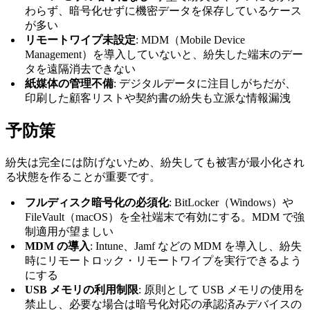
わらず、暗号化せずに機密データを保存しているケース
が多い
リモートワイプ未設定
: MDM（Mobile Device
Management）を導入していないと、紛失した端末のデー
タを遠隔消去できない
紙媒体の管理不備
: デジタルデータに注目しがちだが、
印刷した顧客リストや契約書の紛失も立派な情報漏洩
予防策
紛失は完全には防げないため、紛失しても被害が最小化され
る状態を作ることが重要です。
フルディスク暗号化の必須化
: BitLocker（Windows）や
FileVault（macOS）を全社端末で有効にする。MDM で強
制適用が望ましい
MDM の導入
: Intune、Jamf などの MDM を導入し、紛失
時にリモートロック・リモートワイプを実行できるよう
にする
USB メモリの利用制限
: 原則として USB メモリの使用を
禁止し、必要な場合は暗号化対応の承認済みデバイスの