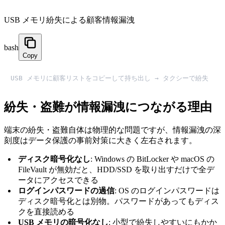
USB メモリ紛失による顧客情報漏洩
bash
Copy
USB メモリに顧客リストをコピーして持ち出し → タクシーで紛失
紛失・盗難が情報漏洩につながる理由
端末の紛失・盗難自体は物理的な問題ですが、情報漏洩の深
刻度はデータ保護の事前対策に大きく左右されます。
ディスク暗号化なし
: Windows の BitLocker や macOS の
FileVault が無効だと、HDD/SSD を取り出すだけで全デ
ータにアクセスできる
ログインパスワードの過信
: OS のログインパスワードは
ディスク暗号化とは別物。パスワードがあってもディス
クを直接読める
USB メモリの暗号化なし
: 小型で紛失しやすいにもかか