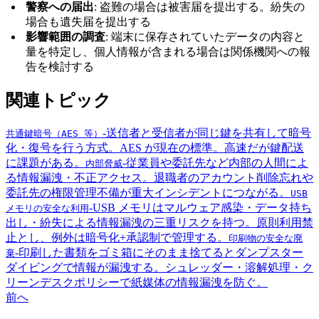
警察への届出
: 盗難の場合は被害届を提出する。紛失の
場合も遺失届を提出する
影響範囲の調査
: 端末に保存されていたデータの内容と
量を特定し、個人情報が含まれる場合は関係機関への報
告を検討する
関連トピック
-
送信者と受信者が同じ鍵を共有して暗号
共通鍵暗号（AES 等）
化・復号を行う方式。AES が現在の標準。高速だが鍵配送
に課題がある。
-
従業員や委託先など内部の人間によ
内部脅威
る情報漏洩・不正アクセス。退職者のアカウント削除忘れや
委託先の権限管理不備が重大インシデントにつながる。
USB
-
USB メモリはマルウェア感染・データ持ち
メモリの安全な利用
出し・紛失による情報漏洩の三重リスクを持つ。原則利用禁
止とし、例外は暗号化+承認制で管理する。
印刷物の安全な廃
-
印刷した書類をゴミ箱にそのまま捨てるとダンプスター
棄
ダイビングで情報が漏洩する。シュレッダー・溶解処理・ク
リーンデスクポリシーで紙媒体の情報漏洩を防ぐ。
前へ