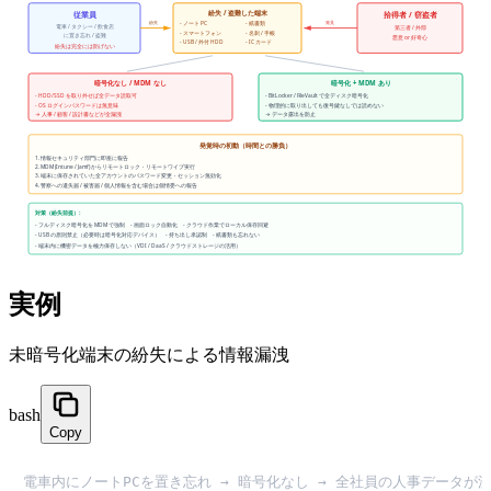
実例
未暗号化端末の紛失による情報漏洩
bash
Copy
電車内にノートPCを置き忘れ → 暗号化なし → 全社員の人事データが