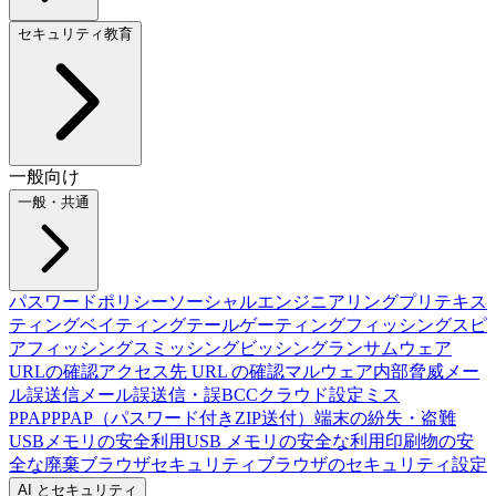
セキュリティ教育
一般向け
一般・共通
パスワードポリシー
ソーシャルエンジニアリング
プリテキス
ティング
ベイティング
テールゲーティング
フィッシング
スピ
アフィッシング
スミッシング
ビッシング
ランサムウェア
URLの確認
アクセス先 URL の確認
マルウェア
内部脅威
メー
ル誤送信
メール誤送信・誤BCC
クラウド設定ミス
PPAP
PPAP（パスワード付きZIP送付）
端末の紛失・盗難
USBメモリの安全利用
USB メモリの安全な利用
印刷物の安
全な廃棄
ブラウザセキュリティ
ブラウザのセキュリティ設定
AI とセキュリティ