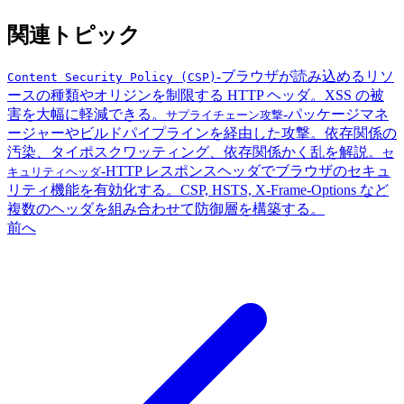
関連トピック
-
ブラウザが読み込めるリソ
Content Security Policy (CSP)
ースの種類やオリジンを制限する HTTP ヘッダ。XSS の被
害を大幅に軽減できる。
-
パッケージマネ
サプライチェーン攻撃
ージャーやビルドパイプラインを経由した攻撃。依存関係の
汚染、タイポスクワッティング、依存関係かく乱を解説。
セ
-
HTTP レスポンスヘッダでブラウザのセキュ
キュリティヘッダ
リティ機能を有効化する。CSP, HSTS, X-Frame-Options など
複数のヘッダを組み合わせて防御層を構築する。
前へ