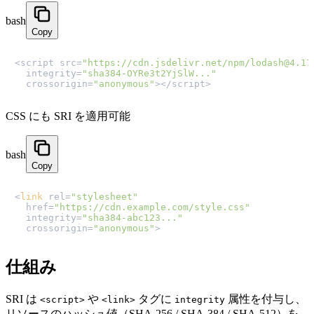
bash
Copy
<script src=
"https://cdn.jsdelivr.net/npm/lodash@4.17
  integrity=
"sha384-OYRe3t2YjSlW..."
  crossorigin=
"anonymous"
></script>
CSS にも SRI を適用可能
bash
Copy
<
link
 rel=
"stylesheet"
  href=
"https://cdn.example.com/style.css"
  integrity=
"sha384-abc123..."
  crossorigin=
"anonymous"
>
仕組み
SRI は
や
タグに
属性を付与し、
<script>
<link>
integrity
リソースのハッシュ値（SHA-256 / SHA-384 / SHA-512）を