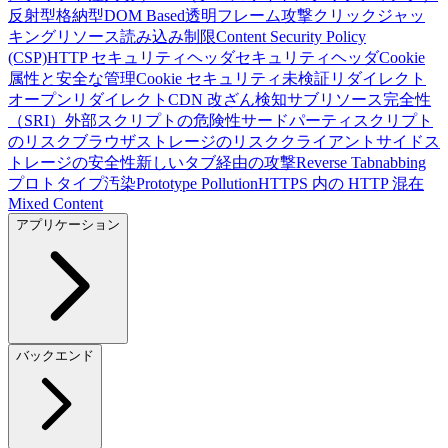
反射型
格納型
DOM Based
透明フレーム攻撃
クリックジャッ
キング
リソース読み込み制限
Content Security Policy
(CSP)
HTTP セキュリティヘッダ
セキュリティヘッダ
Cookie
属性と安全な管理
Cookie セキュリティ
未検証リダイレクト
オープンリダイレクト
CDN 改ざん検知
サブリソース完全性
（SRI）
外部スクリプトの危険性
サードパーティスクリプト
のリスク
ブラウザストレージのリスク
クライアントサイドス
トレージの安全性
新しいタブ経由の攻撃
Reverse Tabnabbing
プロトタイプ汚染
Prototype Pollution
HTTPS 内の HTTP 混在
Mixed Content
アプリケーション
バックエンド