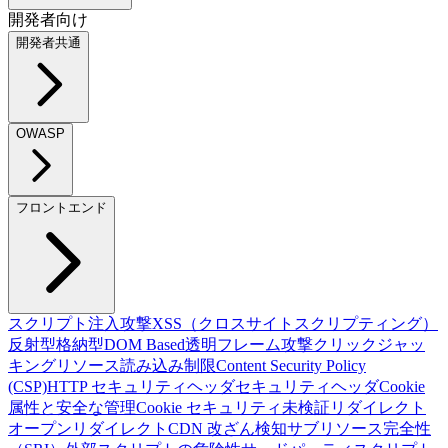
開発者向け
開発者共通
OWASP
フロントエンド
スクリプト注入攻撃
XSS（クロスサイトスクリプティング）
反射型
格納型
DOM Based
透明フレーム攻撃
クリックジャッ
キング
リソース読み込み制限
Content Security Policy
(CSP)
HTTP セキュリティヘッダ
セキュリティヘッダ
Cookie
属性と安全な管理
Cookie セキュリティ
未検証リダイレクト
オープンリダイレクト
CDN 改ざん検知
サブリソース完全性