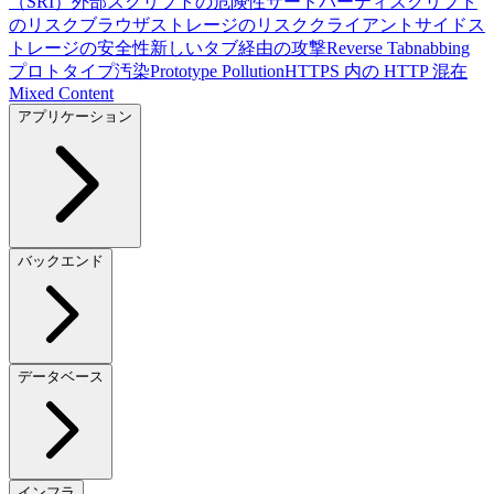
（SRI）
外部スクリプトの危険性
サードパーティスクリプト
のリスク
ブラウザストレージのリスク
クライアントサイドス
トレージの安全性
新しいタブ経由の攻撃
Reverse Tabnabbing
プロトタイプ汚染
Prototype Pollution
HTTPS 内の HTTP 混在
Mixed Content
アプリケーション
バックエンド
データベース
インフラ