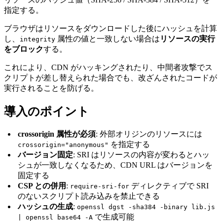
指定する。
ブラウザはリソースをダウンロードした後にハッシュを計算
し、
属性の値と一致しない場合は
リソースの実行
integrity
をブロック
する。
これにより、CDN がハッキングされたり、中間者攻撃でス
クリプトが差し替えられた場合でも、改ざんされたコードが
実行されることを防げる。
導入のポイント
crossorigin 属性が必須
: 外部オリジンのリソースには
を指定する
crossorigin="anonymous"
バージョン固定
: SRI はリソースの内容が変わるとハッ
シュが一致しなくなるため、CDN URL はバージョンを
固定する
CSP との併用
:
ディレクティブで SRI
require-sri-for
のないスクリプト読み込みを禁止できる
ハッシュの生成
:
openssl dgst -sha384 -binary lib.js
で生成可能
| openssl base64 -A