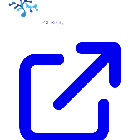
|
Git Ready