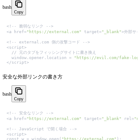
bash
Copy
<!-- 脆弱なリンク -->

<a href=
"https://external.com"
 target=
"_blank"
>外部サイト
<!-- external.com 側の攻撃コード -->

<script>

  // 元のタブをフィッシングサイトに書き換え

  window.opener.location = 
"https://evil.com/fake-log
</script>
安全な外部リンクの書き方
bash
Copy
<!-- 安全なリンク -->

<a href=
"https://external.com"
 target=
"_blank"
 rel=
"n
<!-- JavaScript で開く場合 -->

<script>

const w = window.open(
"https://external.com"
);
