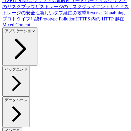
（SRI）
外部スクリプトの危険性
サードパーティスクリプト
のリスク
ブラウザストレージのリスク
クライアントサイドス
トレージの安全性
新しいタブ経由の攻撃
Reverse Tabnabbing
プロトタイプ汚染
Prototype Pollution
HTTPS 内の HTTP 混在
Mixed Content
アプリケーション
バックエンド
データベース
インフラ