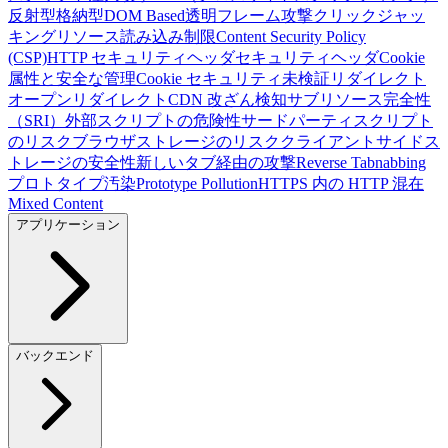
反射型
格納型
DOM Based
透明フレーム攻撃
クリックジャッ
キング
リソース読み込み制限
Content Security Policy
(CSP)
HTTP セキュリティヘッダ
セキュリティヘッダ
Cookie
属性と安全な管理
Cookie セキュリティ
未検証リダイレクト
オープンリダイレクト
CDN 改ざん検知
サブリソース完全性
（SRI）
外部スクリプトの危険性
サードパーティスクリプト
のリスク
ブラウザストレージのリスク
クライアントサイドス
トレージの安全性
新しいタブ経由の攻撃
Reverse Tabnabbing
プロトタイプ汚染
Prototype Pollution
HTTPS 内の HTTP 混在
Mixed Content
アプリケーション
バックエンド