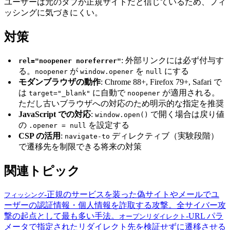
ユーザーは元のタブが正規サイトだと信じているため、フィ
ッシングに気づきにくい。
対策
: 外部リンクには必ず付与す
rel="noopener noreferrer"
る。
が
を
にする
noopener
window.opener
null
モダンブラウザの動作
: Chrome 88+, Firefox 79+, Safari で
は
に自動で
が適用される。
target="_blank"
noopener
ただし古いブラウザへの対応のため明示的な指定を推奨
JavaScript での対応
:
で開く場合は戻り値
window.open()
の
を設定する
.opener = null
CSP の活用
:
ディレクティブ（実験段階）
navigate-to
で遷移先を制限できる将来の対策
関連トピック
-
正規のサービスを装った偽サイトやメールでユ
フィッシング
ーザーの認証情報・個人情報を詐取する攻撃。全サイバー攻
撃の起点として最も多い手法。
-
URL パラ
オープンリダイレクト
メータで指定されたリダイレクト先を検証せずに遷移させる