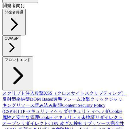
開発者向け
開発者共通
OWASP
フロントエンド
スクリプト注入攻撃
XSS（クロスサイトスクリプティング）
反射型
格納型
DOM Based
透明フレーム攻撃
クリックジャッ
キング
リソース読み込み制限
Content Security Policy
(CSP)
HTTP セキュリティヘッダ
セキュリティヘッダ
Cookie
属性と安全な管理
Cookie セキュリティ
未検証リダイレクト
オープンリダイレクト
CDN 改ざん検知
サブリソース完全性