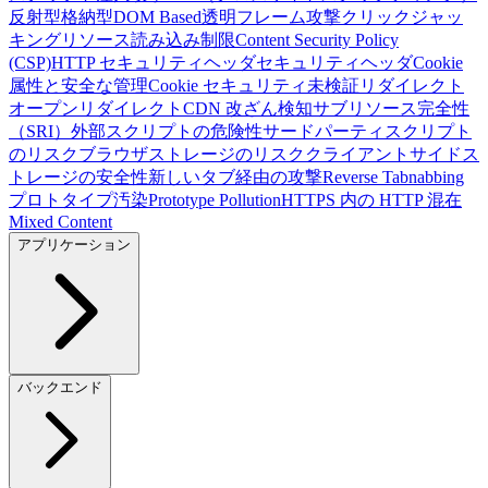
反射型
格納型
DOM Based
透明フレーム攻撃
クリックジャッ
キング
リソース読み込み制限
Content Security Policy
(CSP)
HTTP セキュリティヘッダ
セキュリティヘッダ
Cookie
属性と安全な管理
Cookie セキュリティ
未検証リダイレクト
オープンリダイレクト
CDN 改ざん検知
サブリソース完全性
（SRI）
外部スクリプトの危険性
サードパーティスクリプト
のリスク
ブラウザストレージのリスク
クライアントサイドス
トレージの安全性
新しいタブ経由の攻撃
Reverse Tabnabbing
プロトタイプ汚染
Prototype Pollution
HTTPS 内の HTTP 混在
Mixed Content
アプリケーション
バックエンド