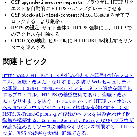
CSP
: ブラウザに HTTP リク
upgrade-insecure-requests
エストを自動的に HTTPS へアップグレードさせる
CSP
: Mixed Content を全てブ
block-all-mixed-content
ロックする（より厳格）
HSTS の設定
: サイト全体を HTTPS 強制にし、HTTP で
のアクセスを排除する
CI/CD での検出
: ビルド時に HTTP URL を検出するリン
ターを導入する
関連トピック
-
HTTP に TLS を組み合わせた暗号化通信プロト
HTTPS の導入
コル。盗聴・改ざん・なりすましを防ぐ Web セキュリティ
の基盤。
-
インターネット通信を暗号化
TLS/SSL（通信暗号化）
するプロトコル。HTTPS の基盤技術であり、盗聴・改ざ
ん・なりすましを防ぐ。
-
HTTP レスポンス
セキュリティヘッダ
ヘッダでブラウザのセキュリティ機能を有効化する。CSP,
HSTS, X-Frame-Options など複数のヘッダを組み合わせて防
御層を構築する。
-
ブラウザ
Content Security Policy (CSP)
が読み込めるリソースの種類やオリジンを制限する HTTP ヘ
ッダ。XSS の被害を大幅に軽減できる。