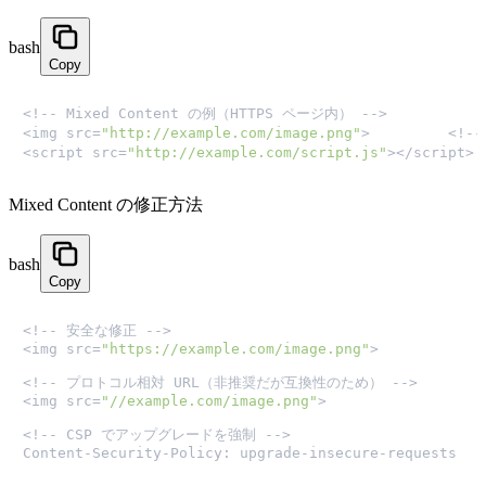
bash
Copy
<!-- Mixed Content の例（HTTPS ページ内） -->

<img src=
"http://example.com/image.png"
>         <!
<script src=
"http://example.com/script.js"
></script
Mixed Content の修正方法
bash
Copy
<!-- 安全な修正 -->

<img src=
"https://example.com/image.png"
>

<!-- プロトコル相対 URL（非推奨だが互換性のため） -->

<img src=
"//example.com/image.png"
>

<!-- CSP でアップグレードを強制 -->

Content-Security-Policy: upgrade-insecure-requests