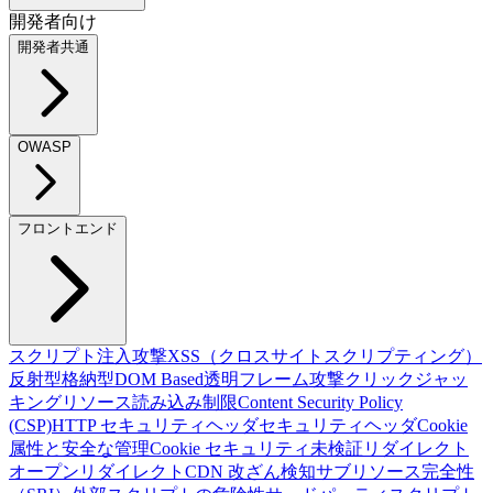
開発者向け
開発者共通
OWASP
フロントエンド
スクリプト注入攻撃
XSS（クロスサイトスクリプティング）
反射型
格納型
DOM Based
透明フレーム攻撃
クリックジャッ
キング
リソース読み込み制限
Content Security Policy
(CSP)
HTTP セキュリティヘッダ
セキュリティヘッダ
Cookie
属性と安全な管理
Cookie セキュリティ
未検証リダイレクト
オープンリダイレクト
CDN 改ざん検知
サブリソース完全性