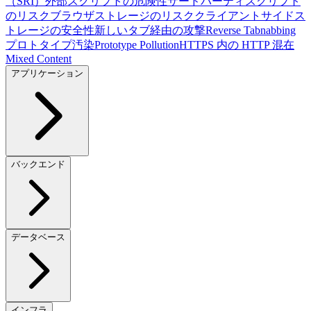
（SRI）
外部スクリプトの危険性
サードパーティスクリプト
のリスク
ブラウザストレージのリスク
クライアントサイドス
トレージの安全性
新しいタブ経由の攻撃
Reverse Tabnabbing
プロトタイプ汚染
Prototype Pollution
HTTPS 内の HTTP 混在
Mixed Content
アプリケーション
バックエンド
データベース
インフラ