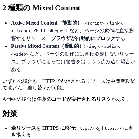
2 種類の Mixed Content
Active Mixed Content（能動的）
:
,
,
<script>
<link>
,
など、ページの動作に直接影
<iframe>
XMLHttpRequest
響するリソース。
ブラウザが自動的にブロック
する
Passive Mixed Content（受動的）
:
,
,
<img>
<audio>
など、ページの動作には直接影響しないリソー
<video>
ス。ブラウザによっては警告を出しつつ読み込む場合が
ある
いずれの場合も、HTTP で配信されるリソースは中間者攻撃
で改ざん・差し替えが可能。
Active の場合は
任意のコードが実行されるリスク
がある。
対策
全リソースを HTTPS に移行
:
を
に書
http://
https://
き換える